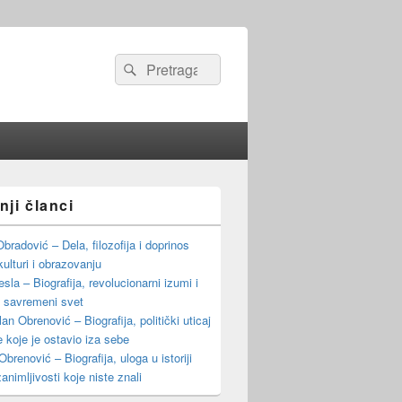
Search
Search
for:
nji članci
Obradović – Dela, filozofija i doprinos
kulturi i obrazovanju
esla – Biografija, revolucionarni izumi i
a savremeni svet
an Obrenović – Biografija, politički uticaj
e koje je ostavio iza sebe
brenović – Biografija, uloga u istoriji
zanimljivosti koje niste znali